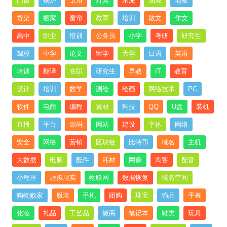
门窗
锅炉
卫浴
灯具
水泥
油漆
地板
货架
搬家
窗帘
教育
培训
散文
作文
高中
职业
培训
公务员
小学
考研
研究生
驾校
中学
论文
留学
大学
日语
英语
培训
翻译
在职
研究生
早教
IT
教育
设计
培训
数学
测绘
绘画
网络技术
PC
软件
电商
编程
素材
科技
QQ
U盘
装机
直播
平台
源码
网站
建设
字体
网络
安全
网络
营销
区块链
比特币
域名
主机
大数据
电脑
配件
耗材
网赚
淘客
配音
小程序
虚拟现实
物联网
数据恢复
域名空间
购物败家
服装
手机
团购
珠宝
饰品
手表
化妆
礼品
工艺品
微商
笔记本
鞋类
玩具