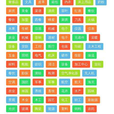
奢侈品
文具
皮革
箱包
内衣
床上用品
奶粉
厨房
美食
菜谱
酒类
茶叶
红酒
餐饮
餐饮
加盟
西餐
蜂蜜
厨房
刀具
火锅
水果
生鲜
仪器
机械
电子
仪器
仪表
农业
机械
音响
器材
电子
元器件
采暖
设备
安防
工控
医疗
包装
印刷
土木工程
五金
照明
电气
机床
硬件
投影
保温
材料
船舶
纺织
清洁
设备
加工中心
齿轮
餐饮
勘探
测绘
检测
空气净化器
无人机
空调
国防
军事
军事
航空
航天
海关
农业
林园
养殖
畜牧
花卉
水产
园林
景观
木业
木工
园艺
化工
轻工
新能源
光伏
玻璃
陶瓷
能源
塑料
饲料
农药