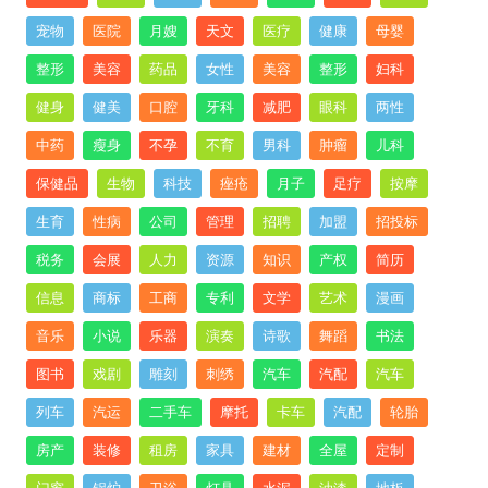
宠物
医院
月嫂
天文
医疗
健康
母婴
整形
美容
药品
女性
美容
整形
妇科
健身
健美
口腔
牙科
减肥
眼科
两性
中药
瘦身
不孕
不育
男科
肿瘤
儿科
保健品
生物
科技
痤疮
月子
足疗
按摩
生育
性病
公司
管理
招聘
加盟
招投标
税务
会展
人力
资源
知识
产权
简历
信息
商标
工商
专利
文学
艺术
漫画
音乐
小说
乐器
演奏
诗歌
舞蹈
书法
图书
戏剧
雕刻
刺绣
汽车
汽配
汽车
列车
汽运
二手车
摩托
卡车
汽配
轮胎
房产
装修
租房
家具
建材
全屋
定制