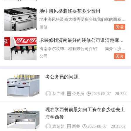
间的隔断，使整体空间显得更加宽敞。增加互动
生入学考...
性：开放式厨房设计使得烹饪区域与社交区域融
地中海风格装修要花多少费用
为一体，家人或朋友在不同区域活动时可以互相
地中海风格装修大概需要多少钱我们家的面积不
交流。抽油烟机的使用不会因为油烟问题而影响
是很大简单清新就好 业主想做地中海风格
装修
阅读
这种互动性，使得烹饪过程更加愉快。便。开放
的，需要知道业主的房子面积，户型，所用的主
式厨房...
材，是简装还是精装修，这些造价差别都很大
求装修找济南最好的装修公司谁清楚麻烦
的，一般型的大概就是5到10万的样子。简欧风
详细的介绍下
济南泰尔装饰工程有限公司介绍 简介：济南
格装修费用需要多少有大概的预算报表吗 材
泰尔装饰工程有限公司成立于1999年06月15
公司
阅读
料是装修公司提供的。没有自己把握的好二、装
日，主要经营范围为室内装饰装修等。法定代表
修要多少...
人：张法德注册资本：80万人民币地址：济南市
花园路205号401室济南建筑材料集团总公司装
考公务员的问题
饰材料公司介绍 简介：济南建筑材料集团总
公司装饰材料公司成立于1993年04月...
郝广维
公务员
2026-08-07 20:32:01
现在学西餐前景如何工资在多少想去上
海学西餐
袁超娟
西餐
2026-08-07 20:31:02