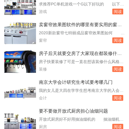
药.在我的再三请求下，她才。接着说：“我们的
求推荐PC单机游戏一个G以下好玩的 以下是
女儿长大啦！懂事了！汗水没有白付呀！”然后
几款符合您需求的PC单机游戏推荐：《真实拳
游戏
阅读
又用双手搂着我，摇呀摇，嘴边还带着笑容.在
击》《罪恶都市》《红警2—兵临城下》《魔兽
妈...
争霸》《龙与地下城：恶魔之石》《鬼泣3黄金
卖窗帘效果图软件的哪里有要实用的窗帘
版》《CS1.5—1.6》这些游戏因其较小的容量和
效果图软件
2020新款窗帘七特丽成品窗帘效果图如何 七
良好的游戏性，适合配置较低的电脑游玩。希望
特丽成品窗帘精于工艺生产，拥有专业设计团
窗帘
阅读
您能找到自己喜欢的游戏！求几个好玩pc...
队，规格可满足90%以上用户，有中式、法式、
美式、田园、现代等风格窗帘，可以根据用户需
房子后天就要交房了大家现在都装修什么
求定制定做。七特丽拥有自己的窗帘厂，产品经
样的风格
房子快要装修了可是一直在想该装修什么风格的
过高温定型，杀菌灭菌除甲醛，保证绿色环保。
现在住的房子都是以 可以装成欧式风格的，
装修
阅读
以下是七特丽部分成品窗帘效果图：我是做窗帘
比较简单大方，主要以白色为主。房子今年12月
和...
份交房急着入住什么时候能动工装修 房子今
南京大学会计研究生考试要考哪几门
年12月份交房，急着入住，以下是您可以参考的
我的女儿是大四在学学生想考南京大学的入会计
动工装修时间：等待房屋稳定：新房子在交付
研究生请问需要做些 以下是报考南京大学会
会计
阅读
后，建议等待一段时间让房屋墙体等结构彻底
计研究生的一些建议和准备工作：了解招生简
干。可...
章：首先，你需要访问南京大学的官方网站，查
要不要做开放式厨房担心油烟问题
看最新的研究生招生简章。这将提供关于考试科
开放式厨房好不好用抽油烟机的 抽油烟机不
目、报名时间、考试时间以及其他重要信息的详
仅能有效排除油烟，还能减少厨房与其他区域之
厨房
阅读
细指南。准备初试：一般来说，会计专业的研究