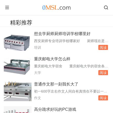
精彩推荐
想去学厨师厨师培训学校哪里好
西安厨师专业培训学校哪家好 厨师现在是热
门职业，很多人都奔着它的高薪去学。你可以去
培训
阅读
西安的新东方烹饪学的，他们都教学很不错。很
多人觉得跟师傅学比学校好，其实并不是这么讲
重庆邮电大学怎么样
的。首先，你能找到一个大酒店的师傅，但是这
重庆邮电大学宿舍 重庆邮电大学的宿舍条件
样的通常不收徒或要求高，其次，师傅不会把所
如下：住宿费用：重庆邮电大学的宿舍费用根据
大学
阅读
有的本事都交给你，再则，平常饭店的师傅都。
条件不同有所差异，大致分为三个档次：800元/
烹饪学...
年/生的标准六人间，1000元/年/生的标准四人
普通作文那一刻我长大了
间，以及1200元/年/生的豪华四人间。硬件设
初一600字左右作文人间自有真情在不要以一个
施：学校的宿舍硬件设施较为齐全，包括空调、
旁观者的家读来 那时那刻，我就萌生了给妈
作文
阅读
热水器、独立卫生间等。大多数宿。重...
妈洗脚的念头.晚上，当妈妈得知我要为她洗脚
时，她也是满脸的不解，不知我葫芦里卖的什么
高分跪求好玩的PC游戏