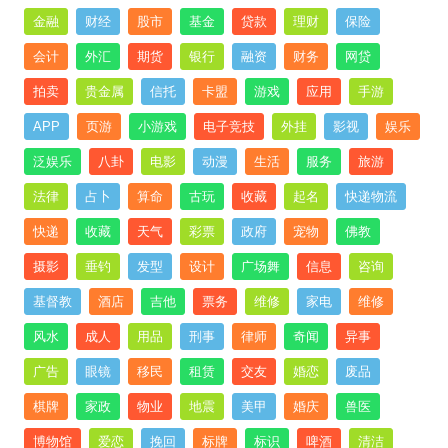
金融
财经
股市
基金
贷款
理财
保险
会计
外汇
期货
银行
融资
财务
网贷
拍卖
贵金属
信托
卡盟
游戏
应用
手游
APP
页游
小游戏
电子竞技
外挂
影视
娱乐
泛娱乐
八卦
电影
动漫
生活
服务
旅游
法律
占卜
算命
古玩
收藏
起名
快递物流
快递
收藏
天气
彩票
政府
宠物
佛教
摄影
垂钓
发型
设计
广场舞
信息
咨询
基督教
酒店
吉他
票务
维修
家电
维修
风水
成人
用品
刑事
律师
奇闻
异事
广告
眼镜
移民
租赁
交友
婚恋
废品
棋牌
家政
物业
地震
美甲
婚庆
兽医
博物馆
爱恋
挽回
标牌
标识
啤酒
清洁